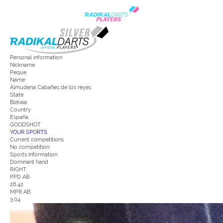
Personal information
Nickname
Peque
Name
Almudena Cabañes de los reyes
State
Bizkaia
Country
España
GOODSHOT
YOUR SPORTS
Current competitions
No competition
Sports information
Dominant hand
RIGHT
PPD AB
26.42
MPR AB
3.04